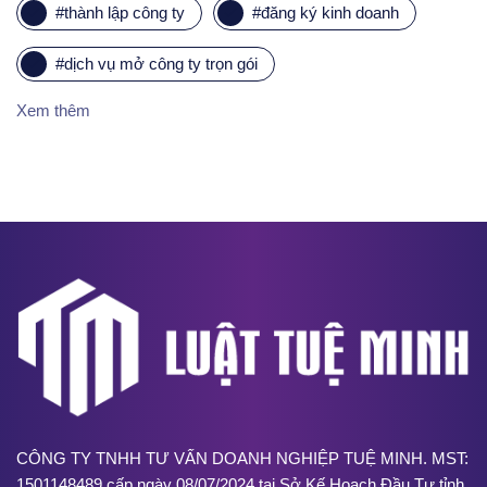
#
thành lập công ty
#
đăng ký kinh doanh
#
dịch vụ mở công ty trọn gói
Xem thêm
CÔNG TY TNHH TƯ VẤN DOANH NGHIỆP TUỆ MINH. MST:
1501148489 cấp ngày 08/07/2024 tại Sở Kế Hoạch Đầu Tư tỉnh