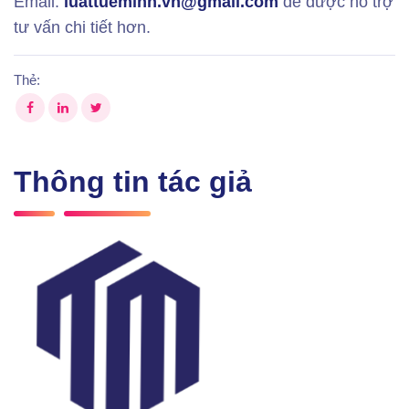
Email:
luattueminh.vn@gmail.com
để được hỗ trợ
tư vấn chi tiết hơn.
Thẻ:
Thông tin tác giả