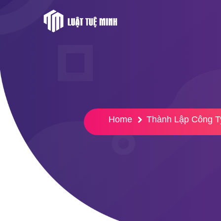
Home
Thành Lập Công T