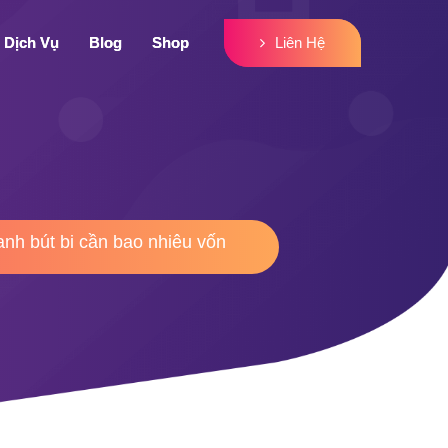
Liên Hệ
Liên Hệ
Dịch Vụ
Dịch Vụ
Blog
Blog
Shop
Shop
anh bút bi cần bao nhiêu vốn