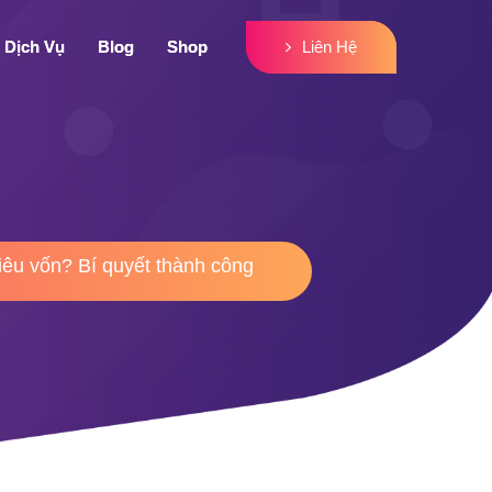
Liên Hệ
Liên Hệ
Dịch Vụ
Dịch Vụ
Blog
Blog
Shop
Shop
iêu vốn? Bí quyết thành công