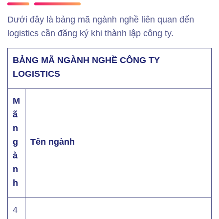
Dưới đây là bảng mã ngành nghề liên quan đến
logistics cần đăng ký khi thành lập công ty.
BẢNG MÃ NGÀNH NGHỀ CÔNG TY
LOGISTICS
M
ã
n
g
Tên ngành
à
n
h
4