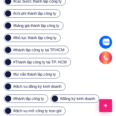
#
các bước thành lập công ty
#
chi phí thành lập công ty
#
bảng giá thành lập công ty
#
thủ tục thành lập công ty
#
thành lập công ty tại TP.HCM
#
Thành lập công ty tại TP. HCM
#
tư vấn thành lập công ty
#
dịch vụ đăng ký kinh doanh
#
thành lập công ty
#
đăng ký kinh doanh
#
dịch vụ mở công ty trọn gói