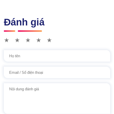
Đánh giá
★
★
★
★
★