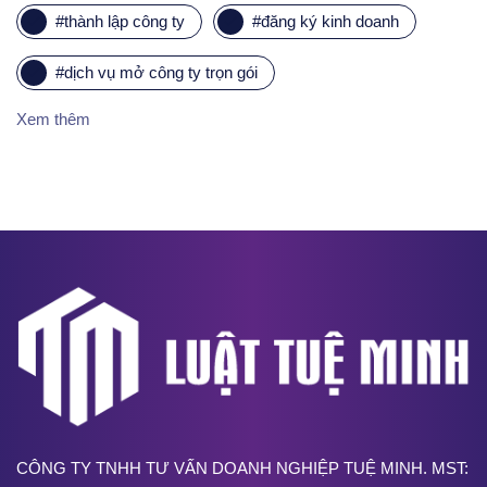
#
thành lập công ty
#
đăng ký kinh doanh
#
dịch vụ mở công ty trọn gói
Xem thêm
CÔNG TY TNHH TƯ VẤN DOANH NGHIỆP TUỆ MINH. MST: