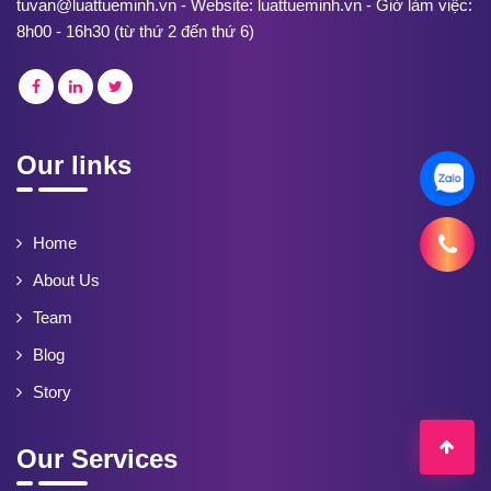
tuvan@luattueminh.vn - Website: luattueminh.vn - Giờ làm việc:
8h00 - 16h30 (từ thứ 2 đến thứ 6)
Our links
Home
About Us
Team
Blog
Story
Our Services