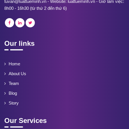
tuvan@luattueminh.vn - Website: luattueminh.vn - Giờ làm việc:
8h00 - 16h30 (từ thứ 2 đến thứ 6)
Our links
Home
About Us
Team
Blog
Story
Our Services