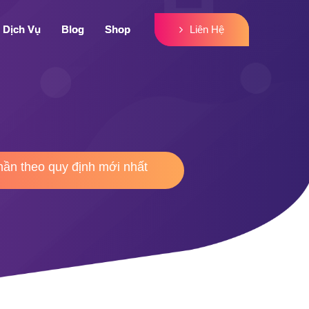
Liên Hệ
Liên Hệ
Dịch Vụ
Dịch Vụ
Blog
Blog
Shop
Shop
phần theo quy định mới nhất