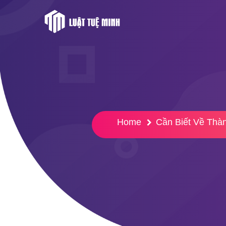
Home
Cần Biết Về Thà