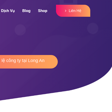
Liên Hệ
Liên Hệ
Dịch Vụ
Dịch Vụ
Blog
Blog
Shop
Shop
 lệ công ty tại Long An