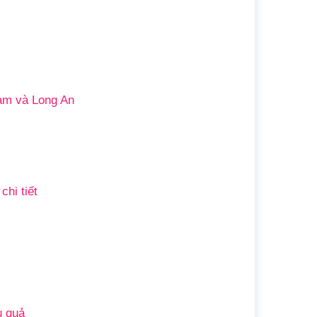
Nam và Long An
chi tiết
u quả