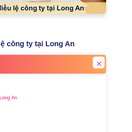
lệ công ty tại Long An
 Long An