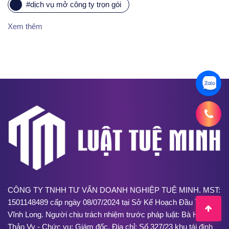
#
dịch vụ mở công ty trọn gói
Xem thêm
CÔNG TY TNHH TƯ VẤN DOANH NGHIỆP TUỆ MINH. MST:
1501148489 cấp ngày 08/07/2024 tại Sở Kế Hoạch Đầu Tư tỉnh
Vĩnh Long. Người chịu trách nhiệm trước pháp luật: Bà Huỳnh
Thảo Vy - Chức vụ: Giám đốc. Địa chỉ: Số 327/23 khu tái định