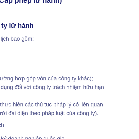
D Cấp phép lữ hành)
 ty lữ hành
 lịch bao gồm:
trường hợp góp vốn của công ty khác);
dụng đối với công ty trách nhiệm hữu hạn
hực hiện các thủ tục pháp lý có liên quan
ời đại diện theo pháp luật của công ty).
ch
 ký doanh nghiệp quốc gia