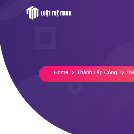
Home
Thành Lập Công Ty Th