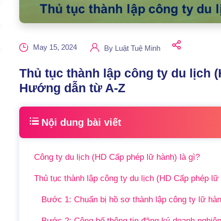
May 15, 2024
By
Luật Tuệ Minh
Thủ tục thành lập công ty du lịch 
Hướng dẫn từ A-Z
Nội dung bài viết
Công ty du lịch (HD Cấp phép lữ hành) là gì?
Thủ tục thành lập công ty du lịch (HD Cấp phép lữ
Bước 1: Chuẩn bị hồ sơ thành lập công ty lữ hà
Bước 2: Công bố thông tin đăng ký doanh nghiệ