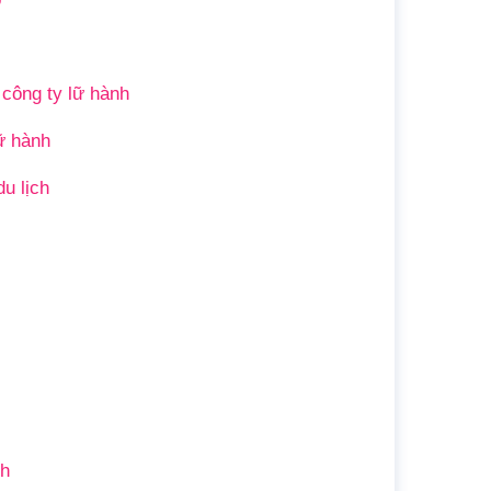
 công ty lữ hành
ữ hành
u lịch
nh