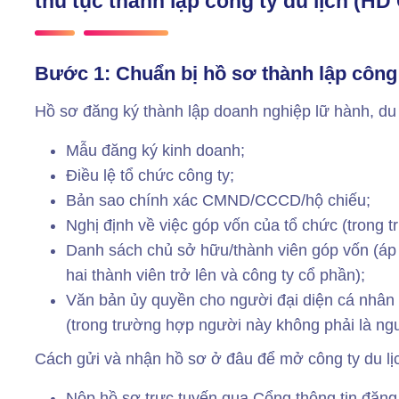
thủ tục thành lập công ty du lịch (H
Bước 1: Chuẩn bị hồ sơ thành lập công
Hồ sơ đăng ký thành lập doanh nghiệp lữ hành, du
Mẫu đăng ký kinh doanh;
Điều lệ tổ chức công ty;
Bản sao chính xác CMND/CCCD/hộ chiếu;
Nghị định về việc góp vốn của tổ chức (trong 
Danh sách chủ sở hữu/thành viên góp vốn (áp 
hai thành viên trở lên và công ty cổ phần);
Văn bản ủy quyền cho người đại diện cá nhân t
(trong trường hợp người này không phải là ngư
Cách gửi và nhận hồ sơ ở đâu để mở công ty du lị
Nộp hồ sơ trực tuyến qua Cổng thông tin đăng