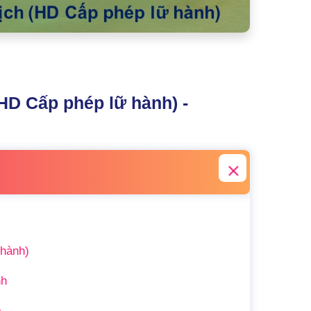
(HD Cấp phép lữ hành) -
 hành)
nh
p