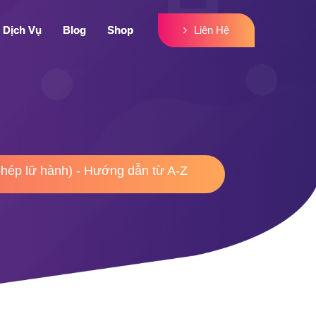
Liên Hệ
Liên Hệ
Dịch Vụ
Dịch Vụ
Blog
Blog
Shop
Shop
phép lữ hành) - Hướng dẫn từ A-Z