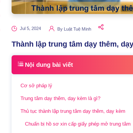
Jul 5, 2024
By
Luật Tuệ Minh
Thành lập trung tâm dạy thêm, dạy
Nội dung bài viết
Cơ sở pháp lý
Trung tâm dạy thêm, dạy kèm là gì?
Thủ tục thành lập trung tâm dạy thêm, dạy kèm
Chuẩn bị hồ sơ xin cấp giấy phép mở trung tâm