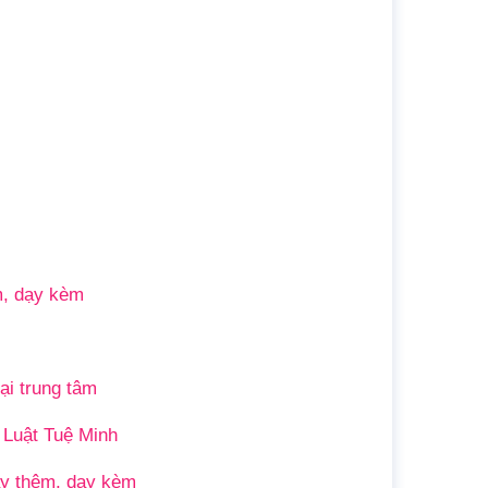
m, dạy kèm
ại trung tâm
 Luật Tuệ Minh
ạy thêm, dạy kèm