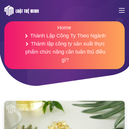
Home
Thành Lập Công Ty Theo Ngành
Thành lập công ty sản xuất thực
phẩm chức năng cần tuân thủ điều
gì?