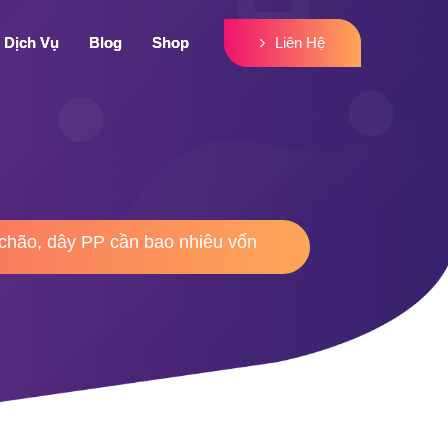
Liên Hệ
Liên Hệ
Dịch Vụ
Dịch Vụ
Blog
Blog
Shop
Shop
 chão, dây PP cần bao nhiêu vốn