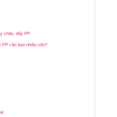
dây chão, dây PP
ây PP cần bao nhiêu vốn?
ai