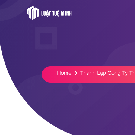
Home
Thành Lập Công Ty T