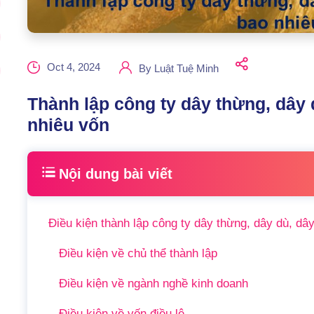
Oct 4, 2024
By
Luật Tuệ Minh
Thành lập công ty dây thừng, dây 
nhiêu vốn
Nội dung bài viết
Điều kiện thành lập công ty dây thừng, dây dù, dâ
Điều kiện về chủ thể thành lập
Điều kiện về ngành nghề kinh doanh
Điều kiện về vốn điều lệ