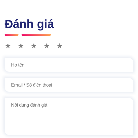
Đánh giá
★
★
★
★
★