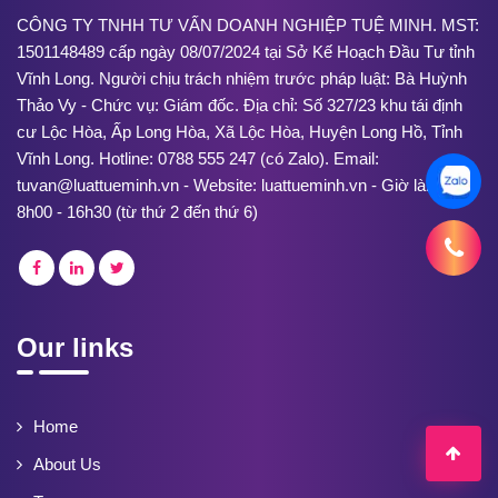
CÔNG TY TNHH TƯ VẤN DOANH NGHIỆP TUỆ MINH. MST:
1501148489 cấp ngày 08/07/2024 tại Sở Kế Hoạch Đầu Tư tỉnh
Vĩnh Long. Người chịu trách nhiệm trước pháp luật: Bà Huỳnh
Thảo Vy - Chức vụ: Giám đốc. Địa chỉ: Số 327/23 khu tái định
cư Lộc Hòa, Ấp Long Hòa, Xã Lộc Hòa, Huyện Long Hồ, Tỉnh
Vĩnh Long. Hotline: 0788 555 247 (có Zalo). Email:
tuvan@luattueminh.vn - Website: luattueminh.vn - Giờ làm việc:
8h00 - 16h30 (từ thứ 2 đến thứ 6)
Our links
Home
About Us