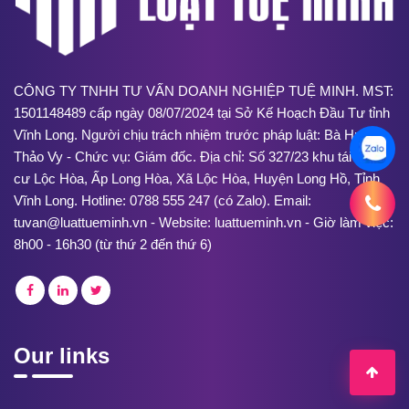
CÔNG TY TNHH TƯ VẤN DOANH NGHIỆP TUỆ MINH. MST:
1501148489 cấp ngày 08/07/2024 tại Sở Kế Hoạch Đầu Tư tỉnh
Vĩnh Long. Người chịu trách nhiệm trước pháp luật: Bà Huỳnh
Thảo Vy - Chức vụ: Giám đốc. Địa chỉ: Số 327/23 khu tái định
cư Lộc Hòa, Ấp Long Hòa, Xã Lộc Hòa, Huyện Long Hồ, Tỉnh
Vĩnh Long. Hotline: 0788 555 247 (có Zalo). Email:
tuvan@luattueminh.vn - Website: luattueminh.vn - Giờ làm việc:
8h00 - 16h30 (từ thứ 2 đến thứ 6)
Our links