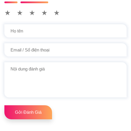
★
★
★
★
★
Gởi Đánh Giá