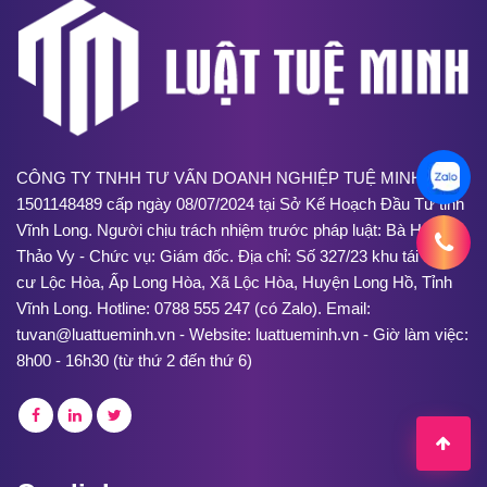
CÔNG TY TNHH TƯ VẤN DOANH NGHIỆP TUỆ MINH. MST:
1501148489 cấp ngày 08/07/2024 tại Sở Kế Hoạch Đầu Tư tỉnh
Vĩnh Long. Người chịu trách nhiệm trước pháp luật: Bà Huỳnh
Thảo Vy - Chức vụ: Giám đốc. Địa chỉ: Số 327/23 khu tái định
cư Lộc Hòa, Ấp Long Hòa, Xã Lộc Hòa, Huyện Long Hồ, Tỉnh
Vĩnh Long. Hotline: 0788 555 247 (có Zalo). Email:
tuvan@luattueminh.vn - Website: luattueminh.vn - Giờ làm việc:
8h00 - 16h30 (từ thứ 2 đến thứ 6)