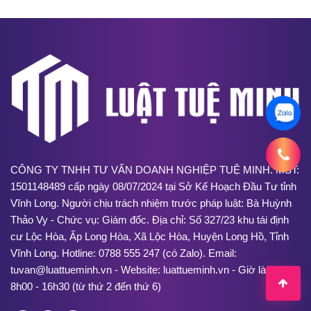
CÔNG TY TNHH TƯ VẤN DOANH NGHIỆP TUỆ MINH. MST:
1501148489 cấp ngày 08/07/2024 tại Sở Kế Hoạch Đầu Tư tỉnh
Vĩnh Long. Người chịu trách nhiệm trước pháp luật: Bà Huỳnh
Thảo Vy - Chức vụ: Giám đốc. Địa chỉ: Số 327/23 khu tái định
cư Lộc Hòa, Ấp Long Hòa, Xã Lộc Hòa, Huyện Long Hồ, Tỉnh
Vĩnh Long. Hotline: 0788 555 247 (có Zalo). Email:
tuvan@luattueminh.vn - Website: luattueminh.vn - Giờ làm việc:
8h00 - 16h30 (từ thứ 2 đến thứ 6)