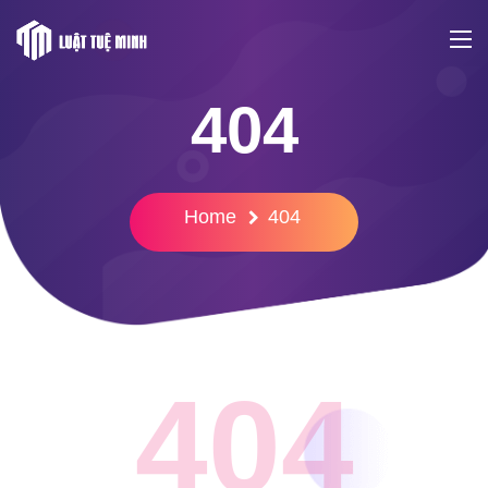
404
Home
404
404