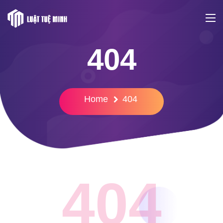
404
Home
404
404