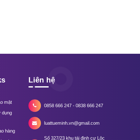
ks
Liên hệ
ảo mật
0858 666 247 - 0838 666 247
ử dụng
luattueminh.vn@gmail.com
ao hàng
Số 327/23 khu tái định cư Lộc