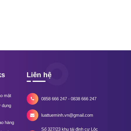
ks
Liên hệ
ảo mật
0858 666 247 - 0838 666 247
ử dụng
luattueminh.vn@gmail.com
ao hàng
Số 327/23 khu tái định cư Lộc