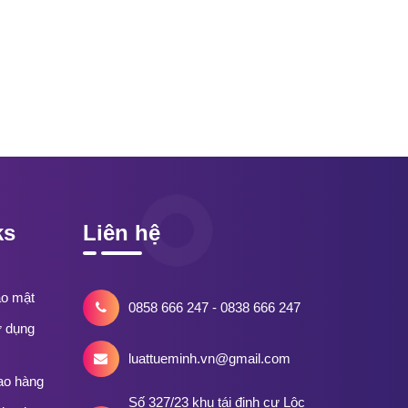
ks
Liên hệ
ảo mật
0858 666 247 - 0838 666 247
ử dụng
luattueminh.vn@gmail.com
ao hàng
Số 327/23 khu tái định cư Lộc