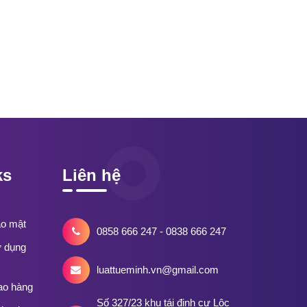
ks
Liên hệ
ảo mật
0858 666 247 - 0838 666 247
ử dụng
luattueminh.vn@gmail.com
ao hàng
Số 327/23 khu tái định cư Lộc