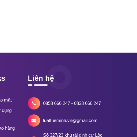
ks
Liên hệ
ảo mật
0858 666 247 - 0838 666 247
ử dụng
luattueminh.vn@gmail.com
ao hàng
Số 327/23 khu tái định cư Lộc