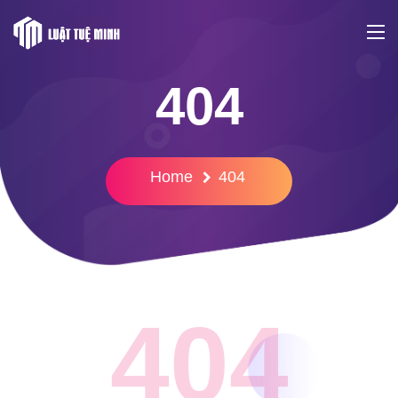
404
Home
404
404