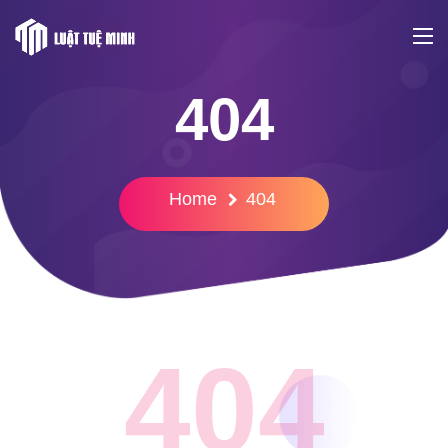
404
Home
404
404