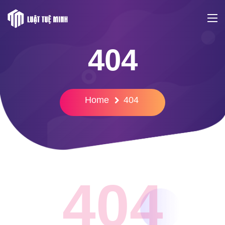
404
Home
404
404