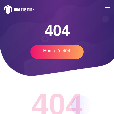
404
Home
404
404