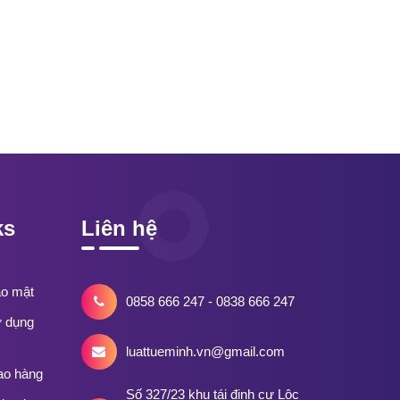
ks
Liên hệ
ảo mật
0858 666 247 - 0838 666 247
ử dụng
luattueminh.vn@gmail.com
ao hàng
Số 327/23 khu tái định cư Lộc