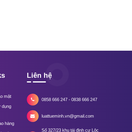
ks
Liên hệ
ảo mật
0858 666 247 - 0838 666 247
ử dụng
luattueminh.vn@gmail.com
ao hàng
Số 327/23 khu tái định cư Lộc