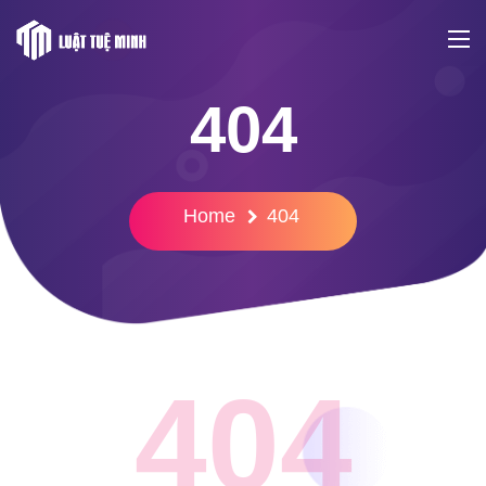
404
Home
404
404