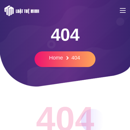
404
Home
404
404