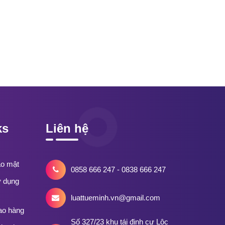
ks
Liên hệ
ảo mật
0858 666 247 - 0838 666 247
ử dụng
luattueminh.vn@gmail.com
ao hàng
Số 327/23 khu tái định cư Lộc