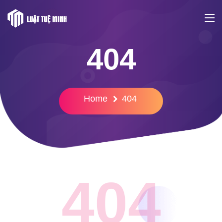
404
Home
404
404