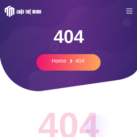
404
Home
404
404