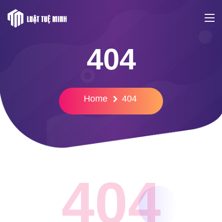
404
Home
404
404