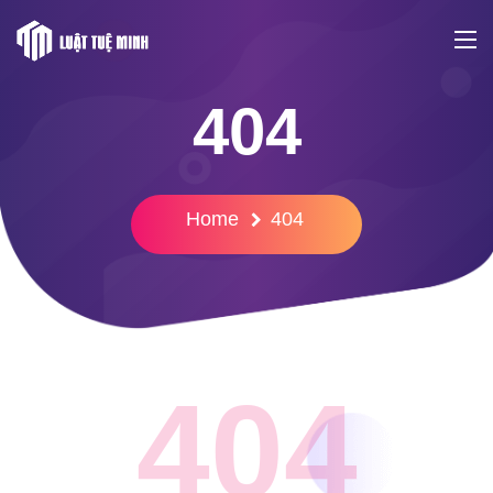
404
Home
404
404