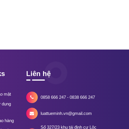
ks
Liên hệ
ảo mật
0858 666 247 - 0838 666 247
ử dụng
luattueminh.vn@gmail.com
ao hàng
Số 327/23 khu tái định cư Lộc