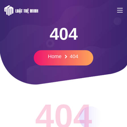
404
Home
404
404