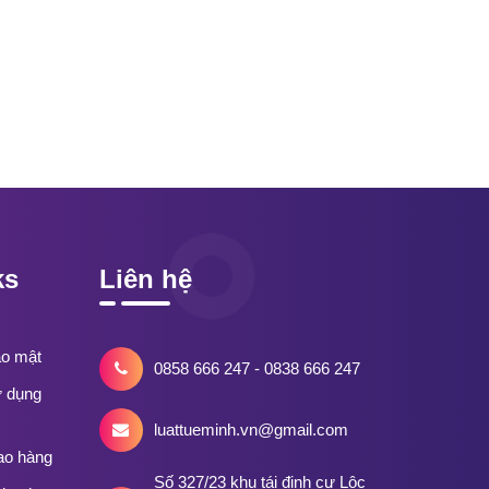
ks
Liên hệ
ảo mật
0858 666 247 - 0838 666 247
ử dụng
luattueminh.vn@gmail.com
ao hàng
Số 327/23 khu tái định cư Lộc