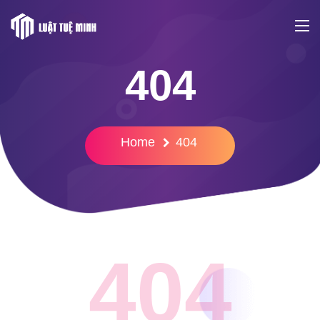
404
Home
404
404