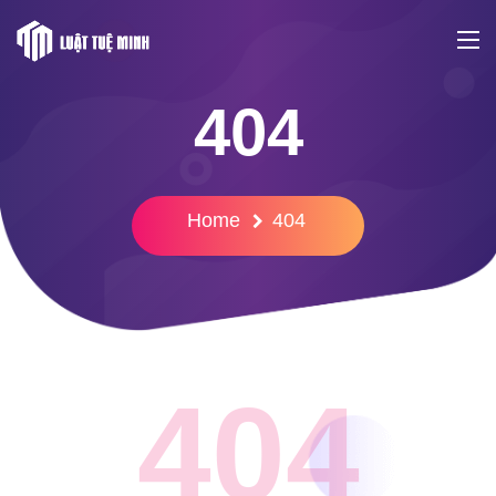
404
Home
404
404