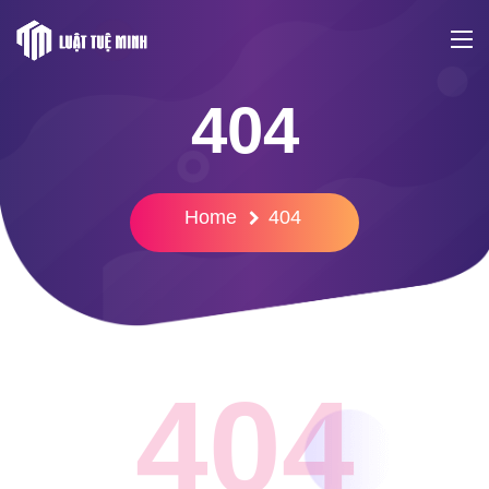
404
Home
404
404