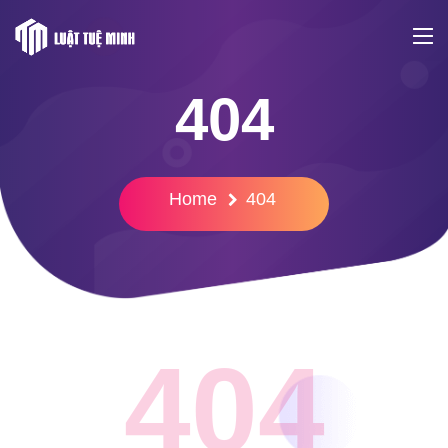
404
Home
404
404