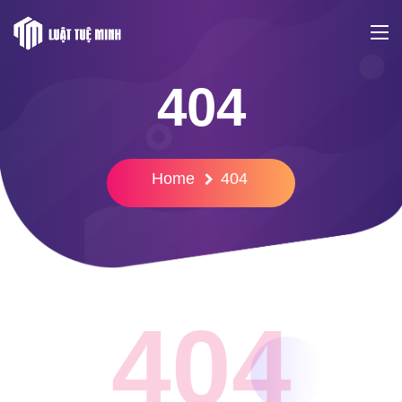
404
Home
404
404