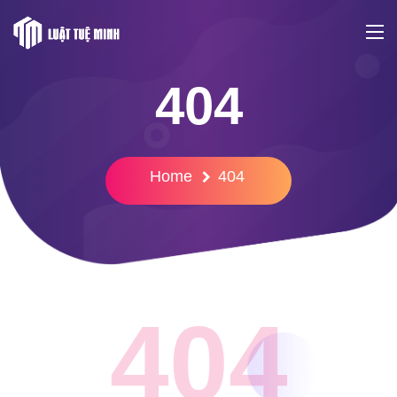
404
Home
404
404